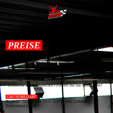
PREISE
Hier findest du dein passendes Angebot!
Einzelfahrten und Buchungen beinhalten:
Permanente Computer-Zeitnahme
Rundenzeiten auf Wunsch per E-Mail
Leihhelme aus hygienischen Gründen nur mit Sturmhaube!
GRUNDBEDARF
Hygiene - Sturmhaube NEU 3,50 € inkl. Leihelm
Helm leihen 1,00 €