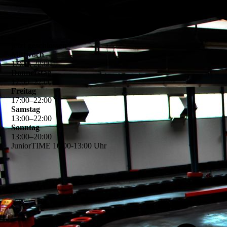
jetzt geschlossen
Mittwoch
17
:
00
–
22
:
00
Donnerstag
17
:
00
–
22
:
00
Freitag
17
:
00
–
22
:
00
Samstag
13
:
00
–
22
:
00
Sonntag
13
:
00
–
20
:
00
JuniorTIME 10:00-13:00 Uhr